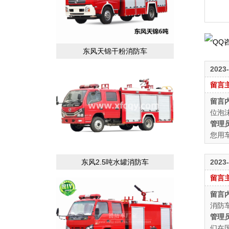
东风天锦干粉消防车
2023-
留言
留言
位泡
管理
您用
东风2.5吨水罐消防车
2023-
留言
留言
消防
管理
们在