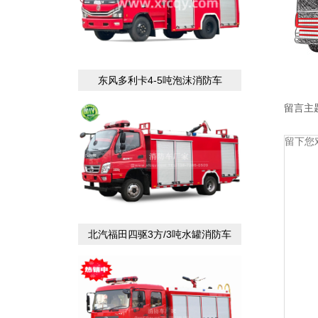
东风多利卡4-5吨泡沫消防车
留言主
北汽福田四驱3方/3吨水罐消防车