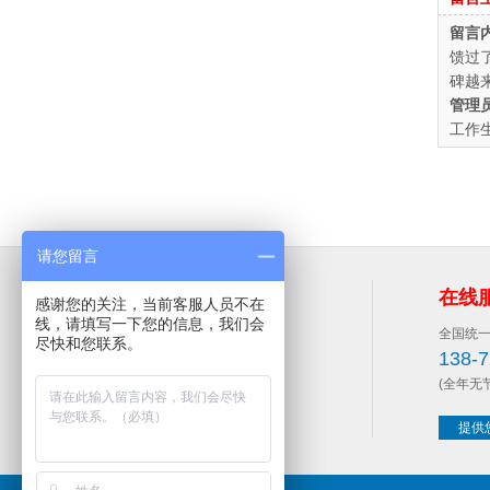
留言
馈过
碑越
管理
工作
请您留言
服务支持
在线
感谢您的关注，当前客服人员不在
线，请填写一下您的信息，我们会
服务介绍
全国统
尽快和您联系。
138-7
用户评价
配件服务
(全年无
查看我们的服务
提供