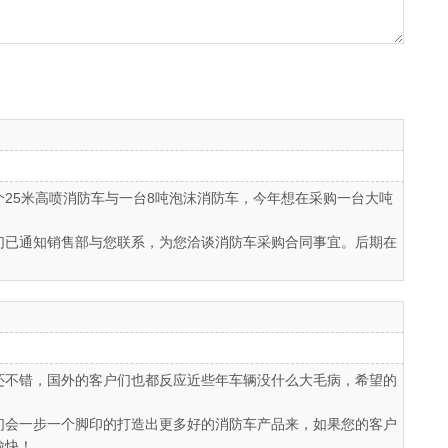
25米高喷消防车与一台8吨泡沫消防车，今年想在采购一台大吨
们已通知销售部与您联系，为您洽谈消防车采购合同事宜。后期在
还不错，国外的客户们也都反应近些年车辆没什么大毛病，希望的
们会一步一个脚印的打造出更多好的消防车产品来，如果您的客户
愉快！