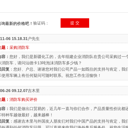
验证码：
11-06 15.18.31
户先生
主题：
采购消防车
内容：
您好，我们是新疆化工的，去年组建企业消防队在贵公司采购过一个
沫消防车，请问汕德卡13吨泡沫消防车多少钱？
员回复
：您好、户总、谢谢您对我们公司产品一如既往的支持与肯定，我
车使用车辆上有任何疑问可随时联系。祝您工作生活愉快！
06-26 09.12.07
吉木里
主题：
消防车购买评价
内容：
我们是做出口贸易的，近几年一直与你们合作，产品质量性价比都
车特种车越做最好，越来越棒！
员回复
：感谢吉木里与外国友人朋友们对我们中国产品的支持与肯定，我
国外遇到任何消防车问题，可以直接来电我们海外售后服务处。祝您生活