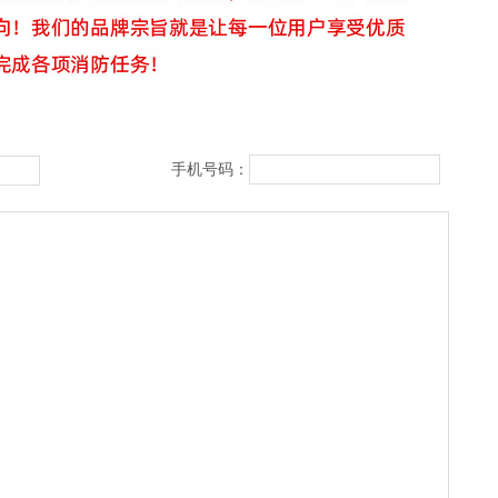
手机号码：