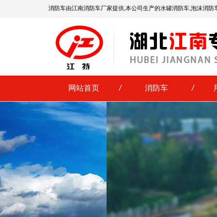
消防车由江南消防车厂家提供,本公司生产的水罐消防车,泡沫消防
网站首页
/
消防车
/