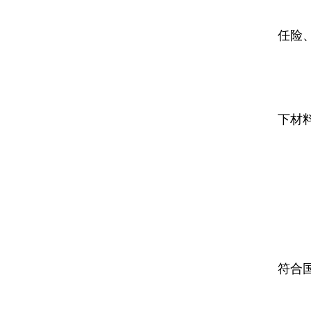
企
任险
(
消
下材
企
消
消
经
符合
(