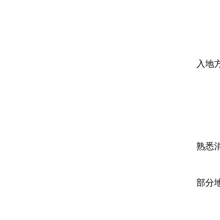
(
企
入地
(
消
驾
熟悉
操
部分
企