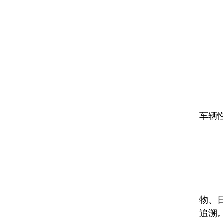
(
企
日
定
车辆
年
(
消
物、
追溯