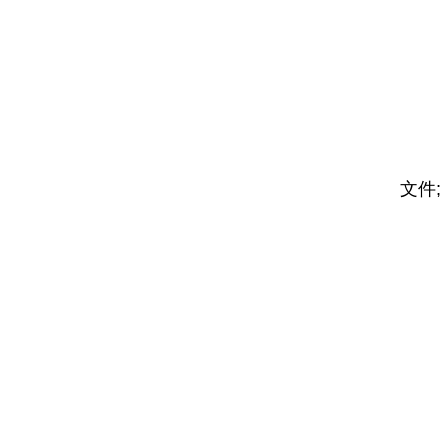
消
(
底
整
文件;
购
产
随
(
外