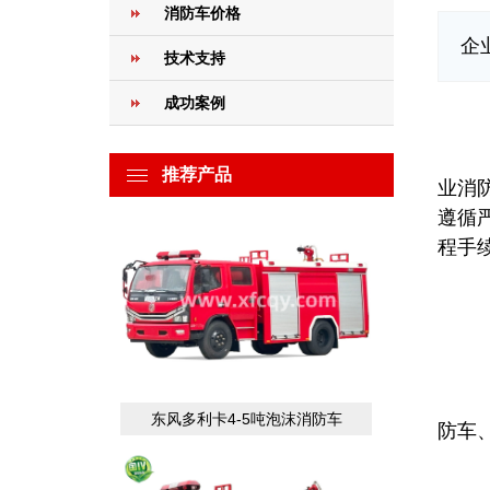
消防车价格
企
技术支持
成功案例
企
在
推荐产品
业消
遵循
程手
(
企
东风多利卡4-5吨泡沫消防车
防车
水