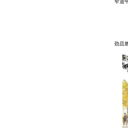
窄道
‌
劲且