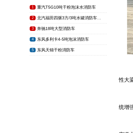
重汽T5G10吨干粉泡沫水消防车
1
北汽福田四驱3方/3吨水罐消防车…
2
奔驰18吨大型消防车
3
东风多利卡4-5吨泡沫消防车
4
东风天锦干粉消防车
5
‌
性大
‌
统增
‌