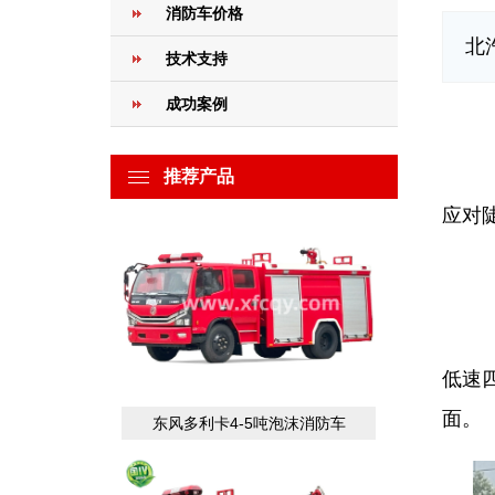
消防车价格
北
技术支持
成功案例
北
北
推荐产品
应对
‌
低速
面。
东风多利卡4-5吨泡沫消防车