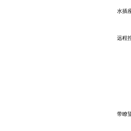
电
水插
控
远程
安
生
细
带瞭