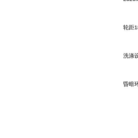
底
轮距1
动
洗涤
作
昏暗
作
整