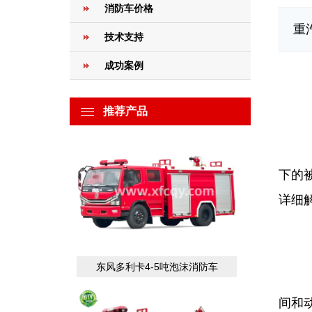
消防车价格
重
技术支持
成功案例
重
重
推荐产品
在
下的
详细
东风多利卡4-5吨泡沫消防车
重
间和