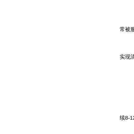
基
常被
升
实现
存
供
续8-