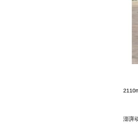
底
211
动
澎湃
专