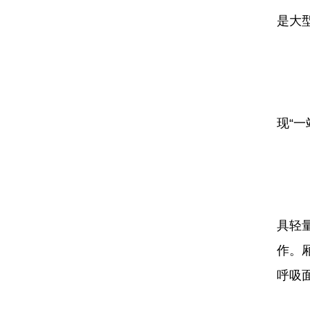
是大
重
现“一
厢
具轻
作。
呼吸