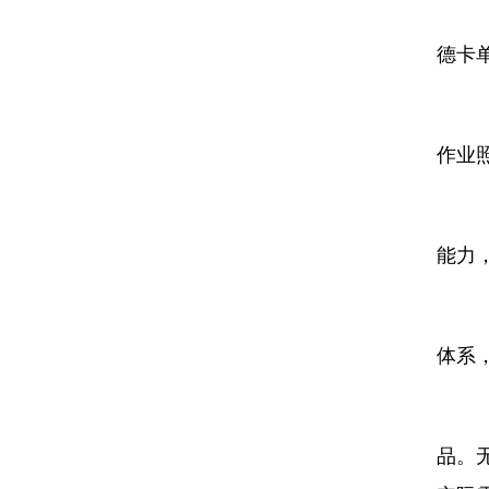
需
德卡
配
作业照
预
能力
售
体系
重
品。