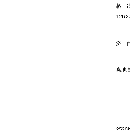
格，适
12R2
动
济，百
安
离地
针
整
252