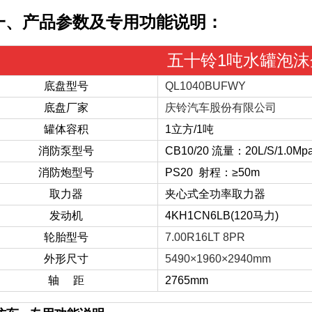
一、产品参数及专用功能说明：
五十铃1吨水罐泡
底盘型号
QL1040BUFWY
底盘厂家
庆铃汽车股份有限公司
罐体容积
1立方/1吨
消防泵型号
CB10/20 流量：20L/S/1.0Mp
消防炮型号
PS20 射程：
≥50m
取力器
夹心式全功率取力器
发动机
4KH1CN6LB
(120马力)
轮胎型号
7.00R16LT 8PR
外形尺寸
5490×1960×2940mm
轴 距
2765mm