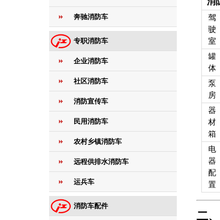
消
奔驰消防车
驾
驶
专职消防车
室
罐
企业消防车
体
社区消防车
泵
房
消防宣传车
器
民用消防车
材
箱
农村乡镇消防车
电
器
远程供排水消防车
配
运兵车
置
消防车配件
二、