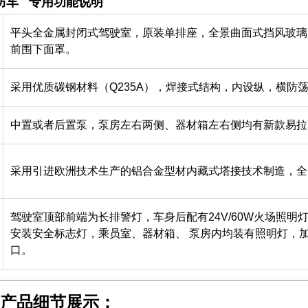
防车 专用功能说明
平头全金属封闭式驾驶室，原装单排座，全景曲面式挡风玻璃
前围下面罩。
采用优质碳钢材料（Q235A），焊接式结构，内设纵，横防
中置或者后置泵，泵房左右两侧、器材箱左右侧均有新款易
采用引进欧洲技术生产的铝合金型材内藏式塔接技术制造，全
驾驶室顶部前端为长排警灯，车身后配有24V/60W火场照
安装安全标志灯，乘员室、器材箱、 泵房内均装有照明灯，加
口。
产品细节展示：