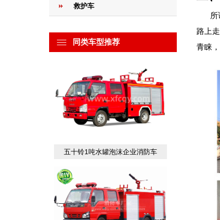
救护车
所
路上走
同类车型推荐
青睐，
五十铃1吨水罐泡沫企业消防车